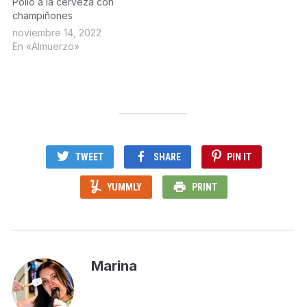
Pollo a la cerveza con
champiñones
noviembre 14, 2022
En «Almuerzo»
TWEET
SHARE
PIN IT
YUMMLY
PRINT
Marina