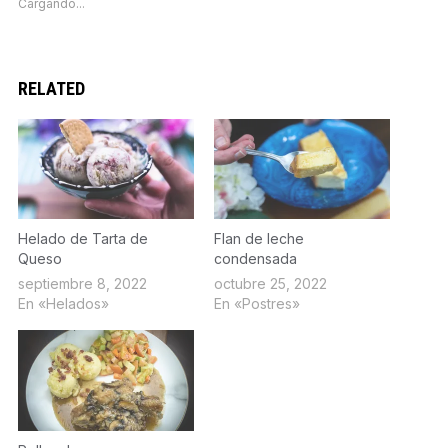
Cargando...
en
en
en
en
ventana
una
una
una
una
nueva)
ventana
ventana
ventana
ventana
nueva)
nueva)
nueva)
nueva)
RELATED
Helado de Tarta de
Flan de leche
Queso
condensada
septiembre 8, 2022
octubre 25, 2022
En «Helados»
En «Postres»