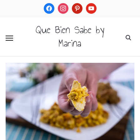
facebook
instagram
pinterest
youtube
Que Bien Sabe by
Marina