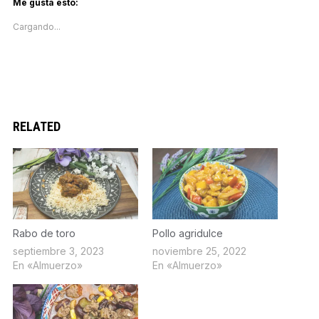
Me gusta esto:
(Se
(Se
(Se
(Se
en
abre
abre
abre
abre
una
Cargando...
en
en
en
en
ventana
una
una
una
una
nueva)
ventana
ventana
ventana
ventana
nueva)
nueva)
nueva)
nueva)
RELATED
Rabo de toro
Pollo agridulce
septiembre 3, 2023
noviembre 25, 2022
En «Almuerzo»
En «Almuerzo»