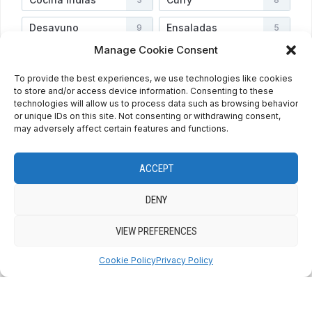
Desayuno
Ensaladas
9
5
Manage Cookie Consent
Helados
Niños
4
4
To provide the best experiences, we use technologies like cookies
Postres
Salsas
45
2
to store and/or access device information. Consenting to these
technologies will allow us to process data such as browsing behavior
Sopas
Uncategorized
3
2
or unique IDs on this site. Not consenting or withdrawing consent,
may adversely affect certain features and functions.
Vegetarianas
Verduras
3
4
ACCEPT
DENY
PRIVACY POLICY
COOKIE POLICY (EU)
ENGLISH
ESPAÑOL
VIEW PREFERENCES
Cookie Policy
Privacy Policy
COPYRIGHT © 2026 QUE BIEN SABE BY MARINA
— DESIGNED BY
WPZOOM