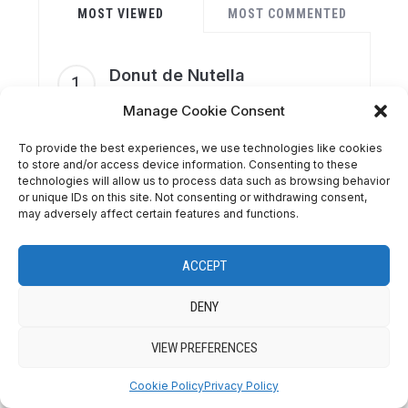
MOST VIEWED
MOST COMMENTED
Donut de Nutella
88 views
Manage Cookie Consent
To provide the best experiences, we use technologies like cookies
El perfecto apple crumble o
to store and/or access device information. Consenting to these
crumble de manzana
technologies will allow us to process data such as browsing behavior
or unique IDs on this site. Not consenting or withdrawing consent,
136 views
may adversely affect certain features and functions.
Donut para San Valentín de
ACCEPT
Nutella
35 views
DENY
VIEW PREFERENCES
Banana bread o Bizcocho de
plátano
Cookie Policy
Privacy Policy
177 views