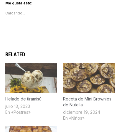
Pinterest
Facebook
Twitter
LinkedIn
abre
Me gusta esto:
(Se
(Se
(Se
(Se
en
abre
abre
abre
abre
una
Cargando...
en
en
en
en
ventana
una
una
una
una
nueva)
ventana
ventana
ventana
ventana
nueva)
nueva)
nueva)
nueva)
RELATED
Helado de tiramisú
Receta de Mini Brownies
de Nutella
julio 13, 2023
En «Postres»
diciembre 19, 2024
En «Niños»