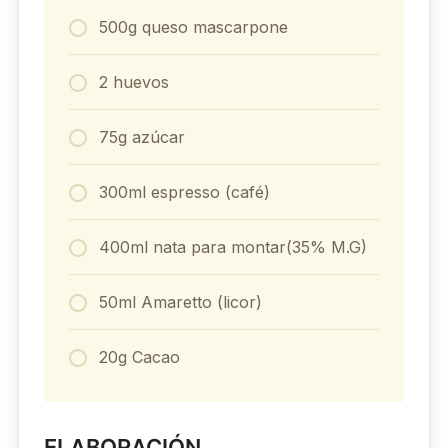
500g queso mascarpone
2 huevos
75g azúcar
300ml espresso (café)
400ml nata para montar(35% M.G)
50ml Amaretto (licor)
20g Cacao
ELABORACIÓN