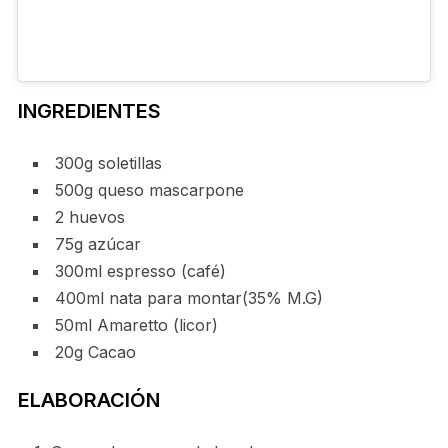
INGREDIENTES
300g soletillas
500g queso mascarpone
2 huevos
75g azúcar
300ml espresso (café)
400ml nata para montar(35% M.G)
50ml Amaretto (licor)
20g Cacao
ELABORACIÓN