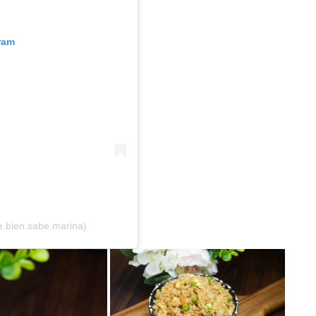
ram
.bien.sabe.marina)