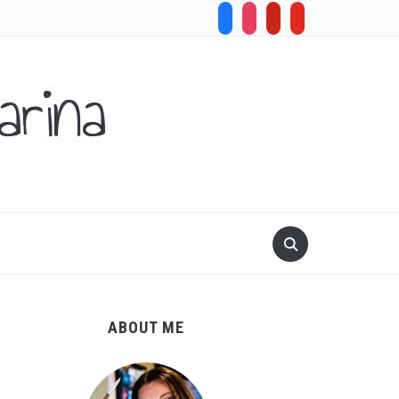
facebook
instagram
pinterest
youtube
rina
.
ABOUT ME