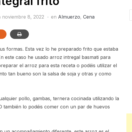
tegral frito
n
noviembre 8, 2022
en
Almuerzo
,
Cena
s formas. Esta vez lo he preparado frito que estaba
n este caso he usado arroz intregal basmati para
eparar el arroz para esta receta o podéis utilizar el
unto tan bueno son la salsa de soja y otras y como
lquier pollo, gambas, ternera cocinada utilizando la
. O también lo podéis comer con un par de huevos
on un acompañamiento diferente, este arroz es el