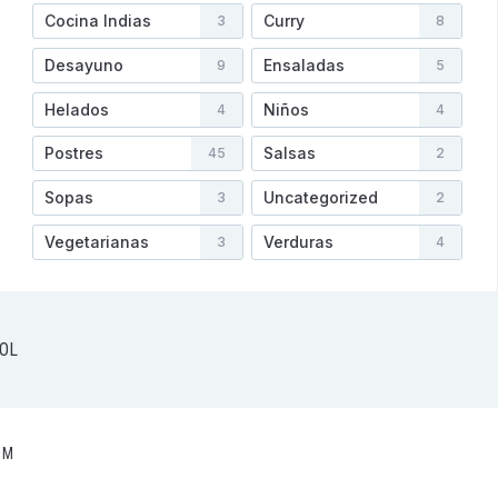
Cocina Indias
Curry
3
8
Desayuno
Ensaladas
9
5
Helados
Niños
4
4
Postres
Salsas
45
2
Sopas
Uncategorized
3
2
Vegetarianas
Verduras
3
4
OL
OM