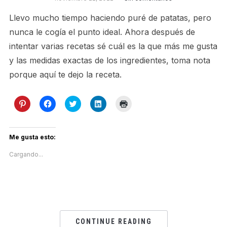
Llevo mucho tiempo haciendo puré de patatas, pero
nunca le cogía el punto ideal. Ahora después de
intentar varias recetas sé cuál es la que más me gusta
y las medidas exactas de los ingredientes, toma nota
porque aquí te dejo la receta.
Haz
Haz
Haz
Haz
Haz
clic
clic
clic
clic
clic
para
para
para
para
para
compartir
compartir
compartir
compartir
imprimir
en
en
en
en
(Se
Pinterest
Facebook
Twitter
LinkedIn
abre
Me gusta esto:
(Se
(Se
(Se
(Se
en
abre
abre
abre
abre
una
Cargando...
en
en
en
en
ventana
una
una
una
una
nueva)
ventana
ventana
ventana
ventana
nueva)
nueva)
nueva)
nueva)
CONTINUE READING