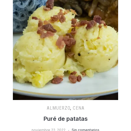
ALMUERZO
,
CENA
Puré de patatas
noviembre 22, 2022
Sin comentarios