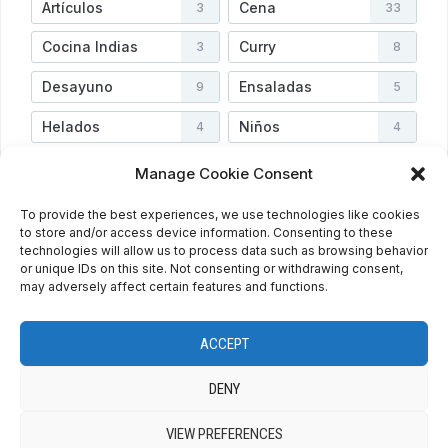
Artículos
Cena
3
33
Cocina Indias
Curry
3
8
Desayuno
Ensaladas
9
5
Helados
Niños
4
4
Postres
Salsas
45
2
Manage Cookie Consent
Sopas
Uncategorized
3
2
To provide the best experiences, we use technologies like cookies
to store and/or access device information. Consenting to these
Vegetarianas
Verduras
3
4
technologies will allow us to process data such as browsing behavior
or unique IDs on this site. Not consenting or withdrawing consent,
may adversely affect certain features and functions.
PRIVACY POLICY
COOKIE POLICY (EU)
ENGLISH
ACCEPT
ESPAÑOL
DENY
VIEW PREFERENCES