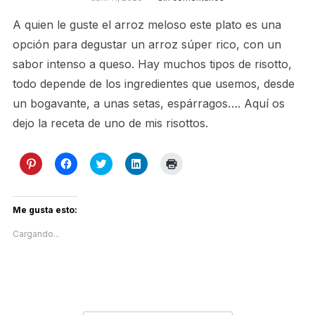
A quien le guste el arroz meloso este plato es una
opción para degustar un arroz súper rico, con un
sabor intenso a queso. Hay muchos tipos de risotto,
todo depende de los ingredientes que usemos, desde
un bogavante, a unas setas, espárragos…. Aquí os
dejo la receta de uno de mis risottos.
Haz
Haz
Haz
Haz
Haz
clic
clic
clic
clic
clic
para
para
para
para
para
compartir
compartir
compartir
compartir
imprimir
en
en
en
en
(Se
Pinterest
Facebook
Twitter
LinkedIn
abre
Me gusta esto:
(Se
(Se
(Se
(Se
en
abre
abre
abre
abre
una
Cargando...
en
en
en
en
ventana
una
una
una
una
nueva)
ventana
ventana
ventana
ventana
nueva)
nueva)
nueva)
nueva)