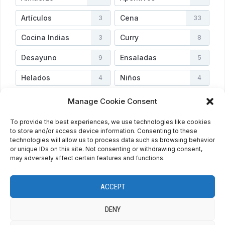
Artículos
Cena
3
33
Cocina Indias
Curry
3
8
Desayuno
Ensaladas
9
5
Helados
Niños
4
4
Postres
Salsas
45
2
Manage Cookie Consent
Sopas
Uncategorized
3
2
To provide the best experiences, we use technologies like cookies
to store and/or access device information. Consenting to these
Vegetarianas
Verduras
3
4
technologies will allow us to process data such as browsing behavior
or unique IDs on this site. Not consenting or withdrawing consent,
may adversely affect certain features and functions.
PRIVACY POLICY
COOKIE POLICY (EU)
ENGLISH
ACCEPT
ESPAÑOL
DENY