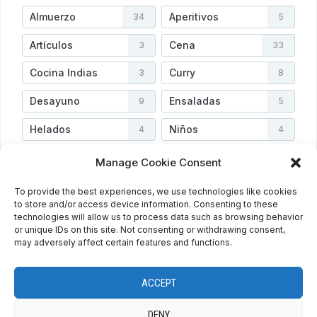
Almuerzo
Aperitivos
34
5
Artículos
Cena
3
33
Cocina Indias
Curry
3
8
Desayuno
Ensaladas
9
5
Helados
Niños
4
4
Postres
Salsas
45
2
Manage Cookie Consent
Sopas
Uncategorized
3
2
To provide the best experiences, we use technologies like cookies
to store and/or access device information. Consenting to these
Vegetarianas
Verduras
3
4
technologies will allow us to process data such as browsing behavior
or unique IDs on this site. Not consenting or withdrawing consent,
may adversely affect certain features and functions.
PRIVACY POLICY
COOKIE POLICY (EU)
ENGLISH
ACCEPT
ESPAÑOL
DENY