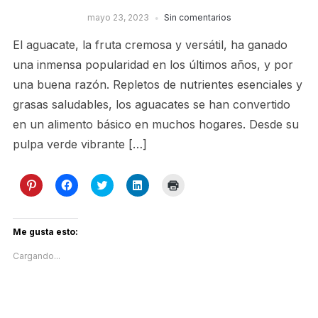
mayo 23, 2023
Sin comentarios
El aguacate, la fruta cremosa y versátil, ha ganado
una inmensa popularidad en los últimos años, y por
una buena razón. Repletos de nutrientes esenciales y
grasas saludables, los aguacates se han convertido
en un alimento básico en muchos hogares. Desde su
pulpa verde vibrante […]
Haz
Haz
Haz
Haz
Haz
clic
clic
clic
clic
clic
para
para
para
para
para
compartir
compartir
compartir
compartir
imprimir
en
en
en
en
(Se
Pinterest
Facebook
Twitter
LinkedIn
abre
Me gusta esto:
(Se
(Se
(Se
(Se
en
abre
abre
abre
abre
una
Cargando...
en
en
en
en
ventana
una
una
una
una
nueva)
ventana
ventana
ventana
ventana
nueva)
nueva)
nueva)
nueva)